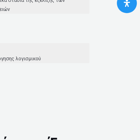
ικά στάδια της εξέλιξης των
ειών
γησης λογισμικού