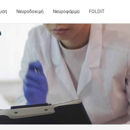
υση
Νευροδοκιμή
Νευροφάρμα
FOLDIT