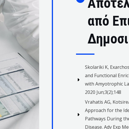
Αποτελ
από Επ
Δημοσι
Skolariki K, Exarcho
and Functional Enri
with Amyotrophic Lat
2020 Jun;3(2);148
Vrahatis AG, Kotsire
Approach for the Ide
Pathways During the
Disease. Adv Exp Me