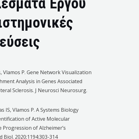
έσματα Έργου
ιστημονικές
εύσεις
s, Vlamos P. Gene Network Visualization
chment Analysis in Genes Associated
eral Sclerosis. J Neurosci Neurosurg.
as IS, Vlamos P. A Systems Biology
ntification of Active Molecular
 Progression of Alzheimer’s
d Biol. 2020;1194:303-314