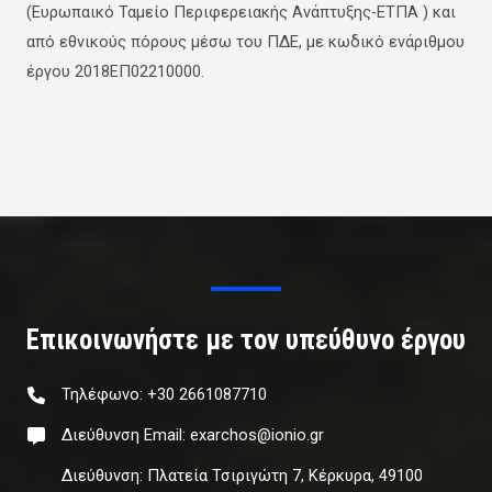
(Ευρωπαικό Ταμείο Περιφερειακής Ανάπτυξης-ΕΤΠΑ ) και
από εθνικούς πόρους μέσω του ΠΔΕ, με κωδικό ενάριθμου
έργου 2018EΠ02210000.
Επικοινωνήστε με τον υπεύθυνο έργου
Τηλέφωνο: +30 2661087710
Διεύθυνση Email: exarchos@ionio.gr
Διεύθυνση: Πλατεία Τσιριγώτη 7, Κέρκυρα, 49100