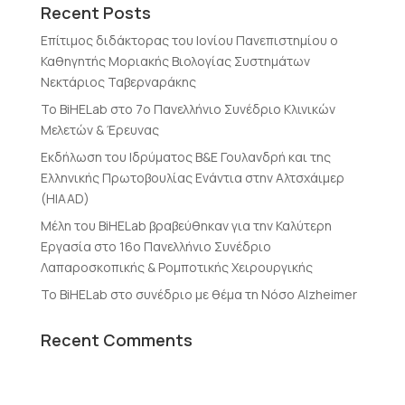
Recent Posts
Επίτιμος διδάκτορας του Ιονίου Πανεπιστημίου ο
Καθηγητής Μοριακής Βιολογίας Συστημάτων
Νεκτάριος Ταβερναράκης
Το BiHELab στο 7ο Πανελλήνιο Συνέδριο Κλινικών
Μελετών & Έρευνας
Εκδήλωση του Ιδρύματος Β&Ε Γουλανδρή και της
Ελληνικής Πρωτοβουλίας Ενάντια στην Αλτσχάιμερ
(HIAAD)
Μέλη του BiHELab βραβεύθηκαν για την Καλύτερη
Εργασία στο 16ο Πανελλήνιο Συνέδριο
Λαπαροσκοπικής & Ρομποτικής Χειρουργικής
Το BiHELab στο συνέδριο με θέμα τη Νόσο Alzheimer
Recent Comments