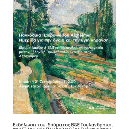
Εκδήλωση του Ιδρύματος Β&Ε Γουλανδρή και