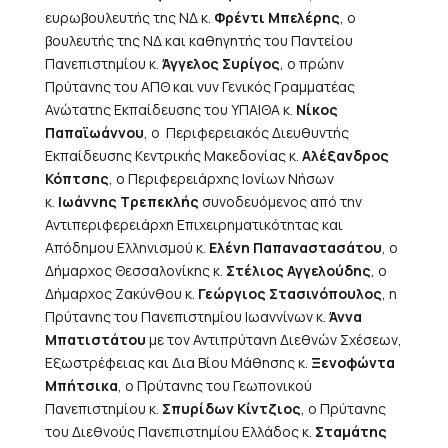
ευρωβουλευτής της ΝΔ κ.
Φρέντι Μπελέρης
, ο
βουλευτής της ΝΔ και καθηγητής του Παντείου
Πανεπιστημίου κ.
Άγγελος Συρίγος
, ο πρώην
Πρύτανης του ΑΠΘ και νυν Γενικός Γραμματέας
Ανώτατης Εκπαίδευσης του ΥΠΑΙΘΑ κ.
Νίκος
Παπαϊωάννου
, ο Περιφερειακός Διευθυντής
Εκπαίδευσης Κεντρικής Μακεδονίας κ.
Αλέξανδρος
Κόπτσης
, o Περιφερειάρχης Ιονίων Νήσων
κ.
Ιωάννης Τρεπεκλής
συνοδευόμενος από την
Αντιπεριφερειάρχη Επιχειρηματικότητας και
Απόδημου Ελληνισμού κ.
Ελένη Παπαναστασάτου
, ο
Δήμαρχος Θεσσαλονίκης κ.
Στέλιος Αγγελούδης
, ο
Δήμαρχος Ζακύνθου κ.
Γεώργιος Στασινόπουλος
, η
Πρύτανης του Πανεπιστημίου Ιωαννίνων κ.
Άννα
Μπατιστάτου
με τον Αντιπρύτανη Διεθνών Σχέσεων,
Εξωστρέφειας και Δια Βίου Μάθησης κ.
Ξενοφώντα
Μπήτσικα
, ο Πρύτανης του Γεωπονικού
Πανεπιστημίου κ.
Σπυρίδων Κίντζιος
, ο Πρύτανης
του Διεθνούς Πανεπιστημίου Ελλάδος κ.
Σταμάτης