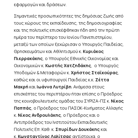
εφαρμογών και δράσεων.
Σημαντικές προσωπικότητες της δημόσιας ζωής από
τους χώρους της εκπαίδευσης, της δημοσιογραφίας
και της πολιτικής επισκέφθηκαν ήδη από την πρώτη
ημέρα του περίπτερο του Ιονίου Πανεπιστημίου,
μεταξύ των οποίων ξεχώρισαν ο Υπουργός Παιδείας,
Θρησκευμάτων και Αθλητισμού κ.
Κυριάκος
Πιερρακάκης
, ο Υπουργός Εθνικής Οικονομίας και
Οικονομικών κ.
Κωστής Χατζηδάκης
, ο Υπουργός
Υποδομών & Μεταφορών κ.
Χρήστος Σταϊκούρας
,
καθώς και οι υφυπουργοί Παιδείας κ.κ.
Ζέττα
Μακρή
και
Ιωάννα Λυτρίβη
. Ανάμεσα στους
επισκέπτες του περιπτέρου ήταν επίσης ο Πρόεδρος
της κοινοβουλευτικής ομάδας του ΣΥΡΙΖΑ-ΠΣ κ.
Νίκος
Παππάς
, o Πρόεδρος του ΠΑΣΟΚ-Κινήματος Αλλαγής
κ.
Νίκος Ανδρουλάκης
, ο Πρόεδρος και ο
Αντιπρόεδρος του Ινστιτούτου Εκπαιδευτικής
Πολιτικής Επ. Καθ. κ.
Σπυρίδων Δουκάκης
και
κ.
Κωνσταντίνος Λολίτσας
αντίστοιχα, ο