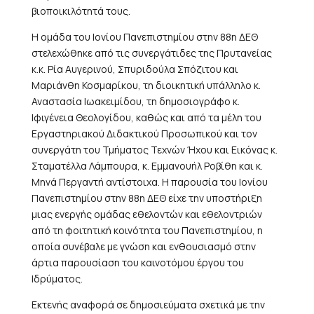
βιοποικιλότητά τους.
Η ομάδα του Ιονίου Πανεπιστημίου στην 88η ΔΕΘ
στελεχώθηκε από τις συνεργάτιδες της Πρυτανείας
κ.κ. Ρία Αυγερινού, Σπυριδούλα Σπόζιτου και
Μαριάνθη Κοσμαρίκου, τη διοικητική υπάλληλο κ.
Αναστασία Ιωακειμίδου, τη δημοσιογράφο κ.
Ιφιγένεια Θεολογίδου, καθώς και από τα μέλη του
Εργαστηριακού Διδακτικού Προσωπικού και τον
συνεργάτη του Τμήματος Τεχνών Ήχου και Εικόνας κ.
Σταματέλλα Λάμπουρα, κ. Εμμανουήλ Ροβίθη και κ.
Μηνά Περγαντή αντίστοιχα. Η παρουσία του Ιονίου
Πανεπιστημίου στην 88η ΔΕΘ είχε την υποστήριξη
μιας ενεργής ομάδας εθελοντών και εθελοντριών
από τη φοιτητική κοινότητα του Πανεπιστημίου, η
οποία συνέβαλε με γνώση και ενθουσιασμό στην
άρτια παρουσίαση του καινοτόμου έργου του
Ιδρύματος.
Εκτενής αναφορά σε δημοσιεύματα σχετικά με την