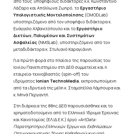
από τους υποψήφιους διδάκτορες κ.κ. Κωνσταντίνο
Λάζαρο και Απόλλωνα Ζωηρό, το
Εργαστήριο
Υπολογιστικής Μοντελοποίησης
(CMODLab)
υποστηριζόμενο από τον υποψήφιο διδάκτορα κ.
Ευάγγελο Αλβανιτόπουλο και το
Εργαστήριο
Δικτύων, Πολυμέσων και Συστημάτων
Ασφαλείας
(NMSLab), υποστηριζόμενο από τον
μεταδιδάκτορα κ. Στυλιανό Καραγιάννη.
Για πρώτη φορά στο πλαίσιο της παρουσίας του
Ιονίου Πανεπιστημίου στη ΔΕΘ συμμετείχε και η
εταιρεία-τεχνοβλαστός (spin-off) του
ιδρύματος
Ionian TechnoMedia
, εκπροσωπούμενη
από τα ιδρυτικά της μέλη κ. Σταματέλλα Λάμπουρα και
κ. Μηνά Περγαντή.
Στη διάρκεια της 88ης ΔΕΘ παρουσιάσθηκε και το
χρηματοδοτούμενο από το Ελληνικό Ίδρυμα Έρευνας
και Καινοτομίας (ΕΛ.ΙΔ.Ε.Κ.) έργο
«ArtData:
Παρατηρητήριο Ελληνικών Έργων και Εκδηλώσεων
Οπτικοακουστικής Τέχνης Καθοδηγούμενο από