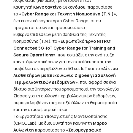
Ασφαλείας (NMSLab), με διευθυντή τον
Καθηγητή
Κωνσταντίνο Οικονόμου
,
παρουσίασε
το
«Cyber Range και Τεχνητή Νοημοσύνη (Τ.Ν.)»
,
ένα εικονικό εργαστήριο Cyber Range, όπου
πραγματοποιούνται προσομοιώσεις
κυβερνοεπιθέσεων με τη βοήθεια της Τεχνητής
Νοημοσύνης (Τ.Ν.), το
«Ευρωπαϊκό Έργο NITRO:
Connected 5G-IoT Cyber Range for Training and
Secure Operations»
, που εστιάζει στην ανάπτυξη
καινοτόμων ασκήσεων για την εκπαίδευση και την
ασφάλεια σε περιβάλλοντα 5G και IoT και το
«Δίκτυο
Αισθητήρων με Επικοινωνία Zigbee για Συλλογή
Περιβαλλοντικών Δεδομένων»
, που αφορά σε ένα
δίκτυο αισθητήρων που χρησιμοποιεί την τεχνολογία
Zigbee για τη συλλογή περιβαλλοντικών δεδομένων,
συμπεριλαμβάνοντας μεταξύ άλλων τη θερμοκρασία
και την ατμοσφαιρική πίεση.
Το Εργαστήριο Υπολογιστικής Μοντελοποίησης
(CMODLab), με διευθυντή τον Καθηγητή
Μάρκο
Αυλωνίτη
παρουσίασε το
«Σεισμογραφικό