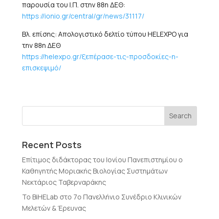
παρουσία του Ι.Π. στην 88η ΔΕΘ:
https://ionio.gr/central/gr/news/31117/
Βλ. επίσης: Απολογιστικό δελτίο τύπου HELEXPO για
την 88η ΔΕΘ
https://helexpo.gr/ξεπέρασε-τις-προσδοκίες-η-
επισκεψιμό/
Recent Posts
Επίτιμος διδάκτορας του Ιονίου Πανεπιστημίου ο
Καθηγητής Μοριακής Βιολογίας Συστημάτων
Νεκτάριος Ταβερναράκης
Το BiHELab στο 7ο Πανελλήνιο Συνέδριο Κλινικών
Μελετών & Έρευνας