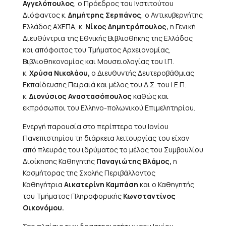
Αγγελόπουλος
, ο Πρόεδρος του Ινστιτούτου
Διόφαντος κ.
Δημήτρης Σερπάνος
, ο Αντικυβερνήτης
Ελλάδος ΑΧΕΠΑ, κ.
Νίκος Δημητρόπουλος,
η Γενική
Διευθύντρια της Εθνικής Βιβλιοθήκης της Ελλάδος
και απόφοιτος του Τμήματος Αρχειονομίας,
Βιβλιοθηκονομίας και Μουσειολογίας του Ι.Π.
κ.
Χρύσα Νικολάου,
ο Διευθυντής Δευτεροβάθμιας
Εκπαίδευσης Πειραιά και μέλος του Δ.Σ. του Ι.Ε.Π.
κ.
Διονύσιος Αναστασόπουλος
καθώς και
εκπρόσωποι του Ελληνο-πολωνικού Επιμελητηρίου.
Ενεργή παρουσία στο περίπτερο του Ιονίου
Πανεπιστημίου τη διάρκεια λειτουργίας του είχαν
από πλευράς του ιδρύματος το μέλος του Συμβουλίου
Διοίκησης Καθηγητής
Παναγιώτης Βλάμος,
η
Κοσμήτορας της Σχολής Περιβάλλοντος
Καθηγήτρια
Αικατερίνη Καμπάση
και ο Καθηγητής
του Τμήματος Πληροφορικής
Κωνσταντίνος
Οικονόμου.