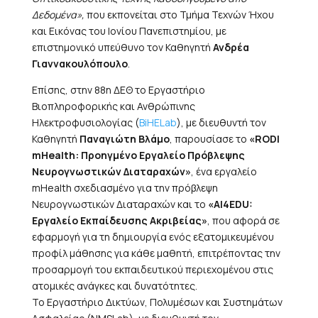
Δεδομένα»,
που εκπονείται στο Τμήμα Τεχνών Ήχου
και Εικόνας του Ιονίου Πανεπιστημίου, με
επιστημονικό υπεύθυνο τον Καθηγητή
Ανδρέα
Γιαννακουλόπουλο
.
Επίσης, στην 88η ΔΕΘ το Εργαστήριο
Βιοπληροφορικής και Ανθρώπινης
Ηλεκτροφυσιολογίας (
BiHELab
), με διευθυντή τον
Καθηγητή
Παναγιώτη Βλάμο
,
παρουσίασε το
«RODI
mHealth: Προηγμένο Εργαλείο Πρόβλεψης
Νευρογνωστικών Διαταραχών»
, ένα εργαλείο
mHealth σχεδιασμένο για την πρόβλεψη
Νευρογνωστικών Διαταραχών και το
«AI4EDU:
Εργαλείο Εκπαίδευσης Ακριβείας»
, που αφορά σε
εφαρμογή για τη δημιουργία ενός εξατομικευμένου
προφίλ μάθησης για κάθε μαθητή, επιτρέποντας την
προσαρμογή του εκπαιδευτικού περιεχομένου στις
ατομικές ανάγκες και δυνατότητες.
Το Εργαστήριο Δικτύων, Πολυμέσων και Συστημάτων