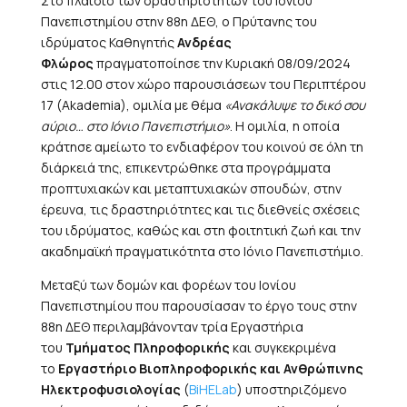
Στο πλαίσιο των δραστηριοτήτων του Ιονίου
Πανεπιστημίου στην 88η ΔΕΘ, ο Πρύτανης του
ιδρύματος Καθηγητής
Ανδρέας
Φλώρος
πραγματοποίησε την Κυριακή 08/09/2024
στις 12.00 στον χώρο παρουσιάσεων του Περιπτέρου
17 (Akademia), ομιλία με θέμα
«Ανακάλυψε το δικό σου
αύριο… στο Ιόνιο Πανεπιστήμιο»
. Η ομιλία, η οποία
κράτησε αμείωτο το ενδιαφέρον του κοινού σε όλη τη
διάρκειά της, επικεντρώθηκε στα προγράμματα
προπτυχιακών και μεταπτυχιακών σπουδών, στην
έρευνα, τις δραστηριότητες και τις διεθνείς σχέσεις
του ιδρύματος, καθώς και στη φοιτητική ζωή και την
ακαδημαϊκή πραγματικότητα στο Ιόνιο Πανεπιστήμιο.
Μεταξύ των δομών και φορέων του Ιονίου
Πανεπιστημίου που παρουσίασαν το έργο τους στην
88η ΔΕΘ περιλαμβάνονταν τρία Εργαστήρια
του
Τμήματος Πληροφορικής
και συγκεκριμένα
το
Εργαστήριο Βιοπληροφορικής και Ανθρώπινης
Ηλεκτροφυσιολογίας
(
BiHELab
) υποστηριζόμενο