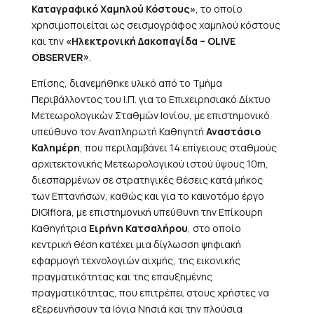
Καταγραφικό Χαμηλού Κόστους»
, το οποίο
χρησιμοποιείται ως σεισμογράφος χαμηλού κόστους
και την
«Ηλεκτρονική Δακοπαγίδα – OLIVE
OBSERVER»
.
Επίσης, διανεμήθηκε υλικό από το Τμήμα
Περιβάλλοντος του Ι.Π. για το Επιχειρησιακό Δίκτυο
Μετεωρολογικών Σταθμών Ιονίου, με επιστημονικό
υπεύθυνο τον Αναπληρωτή Καθηγητή
Αναστάσιο
Καλημέρη
, που περιλαμβάνει 14 επίγειους σταθμούς
αρχιτεκτονικής Μετεωρολογικού ιστού ύψους 10m,
διεσπαρμένων σε στρατηγικές θέσεις κατά μήκος
των Επτανήσων, καθώς και για το καινοτόμο έργο
DIGIflora, με επιστημονική υπεύθυνη την Επίκουρη
Καθηγήτρια
Ειρήνη Κατσαλήρου
, στο οποίο
κεντρική θέση κατέχει μια δίγλωσση ψηφιακή
εφαρμογή τεχνολογιών αιχμής, της εικονικής
πραγματικότητας και της επαυξημένης
πραγματικότητας, που επιτρέπει στους χρήστες να
εξερευνήσουν τα Ιόνια Νησιά και την πλούσια