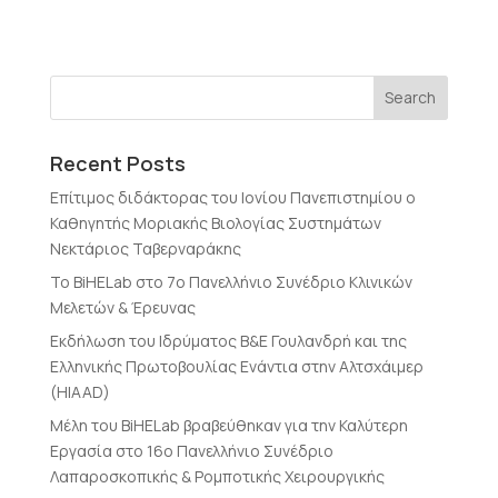
Recent Posts
Επίτιμος διδάκτορας του Ιονίου Πανεπιστημίου ο
Καθηγητής Μοριακής Βιολογίας Συστημάτων
Νεκτάριος Ταβερναράκης
Το BiHELab στο 7ο Πανελλήνιο Συνέδριο Κλινικών
Μελετών & Έρευνας
Εκδήλωση του Ιδρύματος Β&Ε Γουλανδρή και της
Ελληνικής Πρωτοβουλίας Ενάντια στην Αλτσχάιμερ
(HIAAD)
Μέλη του BiHELab βραβεύθηκαν για την Καλύτερη
Εργασία στο 16ο Πανελλήνιο Συνέδριο
Λαπαροσκοπικής & Ρομποτικής Χειρουργικής