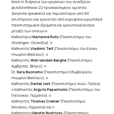
Κατά τη διάρκεια των εργασιών του συνεδρίου
φιλοξενήθηκαν 22 προσκεκλημένοι ομιλητές
(keynote speakers) και περισσότεροι από 60
επιστήμονες και ερευνητές από κορυφαία ευρωπαϊκά
πανεπιστημιακά ιδρύματα και ερευνητικά κέντρα,
μεταξύ των οποίων η
Καθηγήτρια
Marianne Rots
(Πανεπιστήμιο του
Groningen, Ολλανδία), ο
Καθηγητής
Vladimir Teif
(Πανεπιστήμιο του Essex,
Ηνωμένο Βασίλειο), ο
Καθηγητής
Wim Vanden Berghe
(Πανεπιστήμιο
Αμβέρσας, Βέλγιο), η
Dr.
Sara Buonomo
(Πανεπιστήμιο Εδιμβούργου
Ηνωμένο Βασίλειο), ο
Καθηγητής
Daniel Jost
(Πανεπιστήμιο Λυών, Γαλλία),
ο Καθηγητής
Argyris Papantonis
(Πανεπιστήμιο του
Γκέτινγκεν, Γερμανία), ο
Καθηγητής
Thomas Cremer
(Πανεπιστήμιο
Μονάχου, Γερμανία) και η
Καθηγήτρια
Kerstin Bystricky
(Πανεπιστήμιο