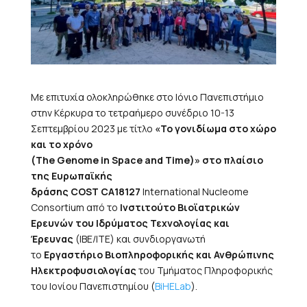
Με επιτυχία ολοκληρώθηκε στο Ιόνιο Πανεπιστήμιο
στην Κέρκυρα το τετραήμερο συνέδριο 10-13
Σεπτεμβρίου 2023 με τίτλο
«Το γονιδίωμα στο χώρο
και το χρόνο
(The Genome in Space and Time)»
στο πλαίσιο
της Ευρωπαϊκής
δράσης COST CA18127
International Nucleome
Consortium
από το
Ινστιτούτο Βιοϊατρικών
Ερευνών του Ιδρύματος Τεχνολογίας και
Έρευνας
(ΙΒΕ/ΙΤΕ) και συνδιοργανωτή
το
Εργαστήριο Βιοπληροφορικής και Ανθρώπινης
Ηλεκτροφυσιολογίας
του Τμήματος Πληροφορικής
του Ιονίου Πανεπιστημίου (
BiHELab
).